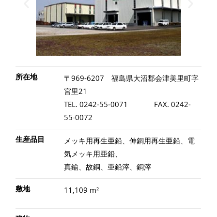
所在地
〒969-6207 福島県大沼郡会津美里町字
宮里21
TEL. 0242-55-0071 FAX. 0242-
55-0072
生産品目
メッキ用再生亜鉛、伸銅用再生亜鉛、電
気メッキ用亜鉛、
真鍮、故銅、亜鉛滓、銅滓
敷地
11,109 m²